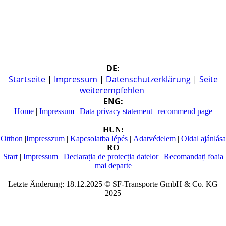
DE:
Startseite
|
Impressum
|
Datenschutzerklärung
|
Seite
weiterempfehlen
ENG:
Home
|
Impressum
|
Data privacy statement
|
recommend page
HUN:
Otthon
|
Impresszum
|
Kapcsolatba lépés
|
Adatvédelem
|
Oldal ajánlása
RO
Start
|
Impressum
|
Declarația de protecția datelor
|
Recomandați foaia
mai departe
Letzte Änderung: 18.12.2025 © SF-Transporte GmbH & Co. KG
2025