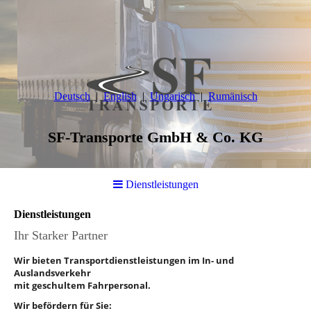
Deutsch
English
Ungarisch
Rumänisch
SF-Transporte GmbH & Co. KG
Dienstleistungen
Dienstleistungen
Ihr Starker Partner
Wir bieten Transportdienstleistungen im In- und
Auslandsverkehr
mit geschultem Fahrpersonal.
Wir befördern für Sie: